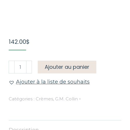
142.00
$
quantité
Ajouter au panier
de
Bota-
Ajouter à la liste de souhaits
Peptides
Crème
Catégories :
Crèmes
,
G.M. Collin