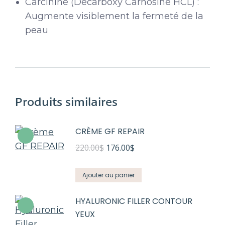
Carcinine (Decarboxy Carnosine HCL) :
Augmente visiblement la fermeté de la
peau
Produits similaires
CRÈME GF REPAIR
Le
Le
220.00
$
176.00
$
prix
prix
initial
actuel
Ajouter au panier
était :
est :
HYALURONIC FILLER CONTOUR
220.00$.
176.00$.
YEUX