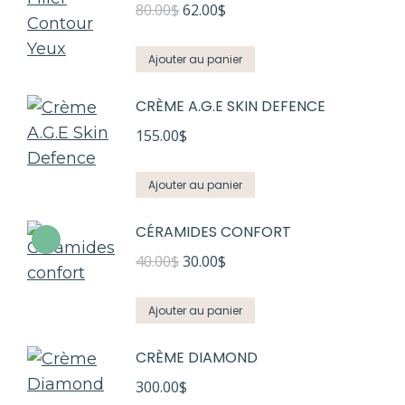
Le
Le
80.00
$
62.00
$
prix
prix
initial
actuel
Ajouter au panier
était :
est :
CRÈME A.G.E SKIN DEFENCE
80.00$.
62.00$.
155.00
$
Ajouter au panier
CÉRAMIDES CONFORT
Le
Le
40.00
$
30.00
$
prix
prix
initial
actuel
Ajouter au panier
était :
est :
CRÈME DIAMOND
40.00$.
30.00$.
300.00
$