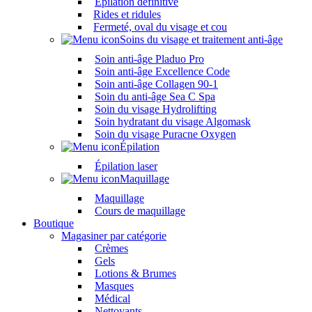
Épilation définitive
Rides et ridules
Fermeté, oval du visage et cou
Soins du visage et traitement anti-âge
Soin anti-âge Pladuo Pro
Soin anti-âge Excellence Code
Soin anti-âge Collagen 90-1
Soin du anti-âge Sea C Spa
Soin du visage Hydrolifting
Soin hydratant du visage Algomask
Soin du visage Puracne Oxygen
Épilation
Épilation laser
Maquillage
Maquillage
Cours de maquillage
Boutique
Magasiner par catégorie
Crèmes
Gels
Lotions & Brumes
Masques
Médical
Nettoyants