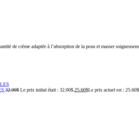
 quantité de crème adaptée à l’absorption de la peau et masser soigneusem
ES
32.00
$
Le prix initial était : 32.00$.
25.60
$
Le prix actuel est : 25.60$