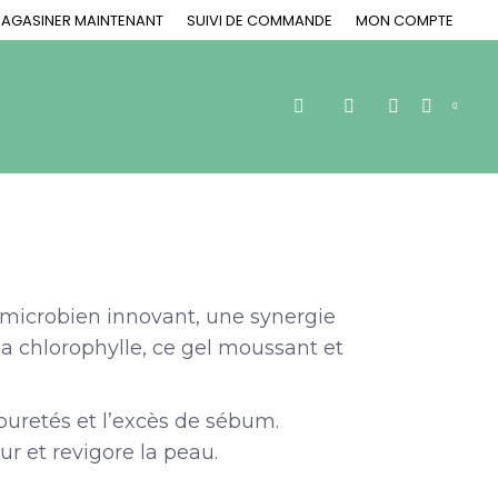
AGASINER MAINTENANT
SUIVI DE COMMANDE
MON COMPTE
Recherche
0
:
microbien innovant, une synergie
 la chlorophylle, ce gel moussant et
puretés et l’excès de sébum.
ur et revigore la peau.