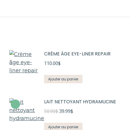
CRÈME ÂGE EYE-LINER REPAIR
110.00
$
Ajouter au panier
LAIT NETTOYANT HYDRAMUCINE
Le
Le
50.00
$
39.99
$
prix
prix
initial
actuel
Ajouter au panier