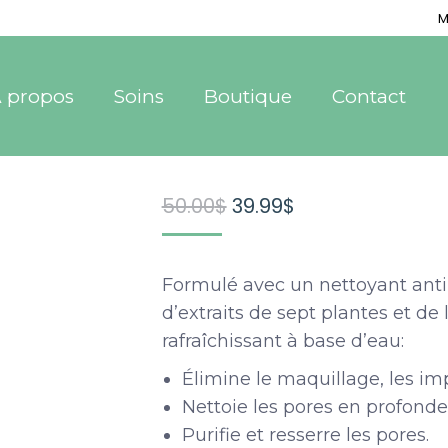
M
 propos
Soins
Boutique
Contact
Le
Le
50.00
$
39.99
$
prix
prix
initial
actuel
Formulé avec un nettoyant anti
était :
est :
d’extraits de sept plantes et de
50.00$.
39.99$.
rafraîchissant à base d’eau:
Élimine le maquillage, les im
Nettoie les pores en profonde
Purifie et resserre les pores.