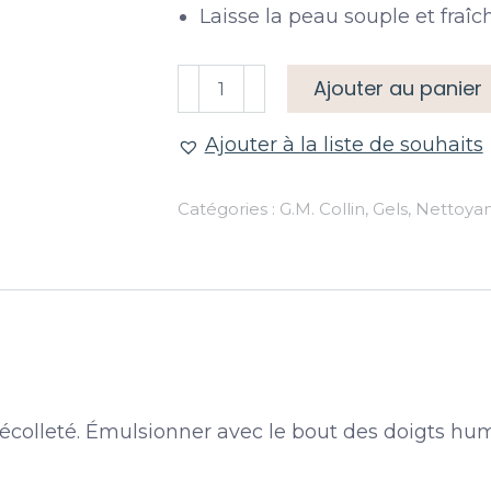
Laisse la peau souple et fraîc
quantité
Ajouter au panier
de
Gel
Ajouter à la liste de souhaits
Nettoyant
Pureactiv+
Catégories :
G.M. Collin
,
Gels
,
Nettoyan
décolleté. Émulsionner avec le bout des doigts hum