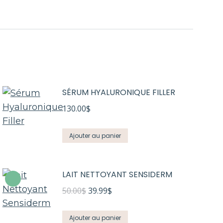
SÉRUM HYALURONIQUE FILLER
130.00
$
Ajouter au panier
LAIT NETTOYANT SENSIDERM
Le
Le
50.00
$
39.99
$
prix
prix
initial
actuel
Ajouter au panier