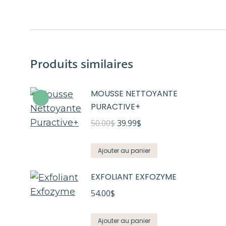
Produits similaires
MOUSSE NETTOYANTE
PURACTIVE+
Le
Le
50.00
$
39.99
$
prix
prix
initial
actuel
Ajouter au panier
était :
est :
EXFOLIANT EXFOZYME
50.00$.
39.99$.
54.00
$
Ajouter au panier