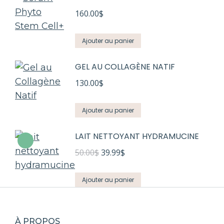
160.00
$
Ajouter au panier
GEL AU COLLAGÈNE NATIF
130.00
$
Ajouter au panier
LAIT NETTOYANT HYDRAMUCINE
Le
Le
50.00
$
39.99
$
prix
prix
initial
actuel
Ajouter au panier
était :
est :
50.00$.
39.99$.
À PROPOS