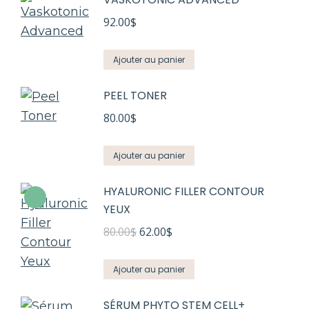
92.00
$
Ajouter au panier
PEEL TONER
80.00
$
Ajouter au panier
HYALURONIC FILLER CONTOUR
YEUX
Le
Le
80.00
$
62.00
$
prix
prix
initial
actuel
Ajouter au panier
était :
est :
SÉRUM PHYTO STEM CELL+
80.00$.
62.00$.