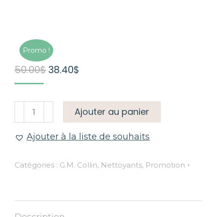
Promo !
Le
Le
50.00
$
38.40
$
prix
prix
initial
actuel
quantité
Ajouter au panier
était :
est :
de
50.00$.
38.40$.
Huile
Ajouter à la liste de souhaits
Démaquillante
Catégories :
G.M. Collin
,
Nettoyants
,
Promotion