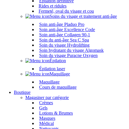
Épilation définitive
Rides et ridules
Fermeté, oval du visage et cou
Soins du visage et traitement anti-âge
Soin anti-âge Pladuo Pro
Soin anti-âge Excellence Code
Soin anti-âge Collagen 90-1
Soin du anti-âge Sea C Spa
Soin du visage Hydrolifting
Soin hydratant du visage Algomask
Soin du visage Puracne Oxygen
Épilation
Épilation laser
Maquillage
Maquillage
Cours de maquillage
Boutique
Magasiner par catégorie
Crèmes
Gels
Lotions & Brumes
Masques
Médical
Nettoyants